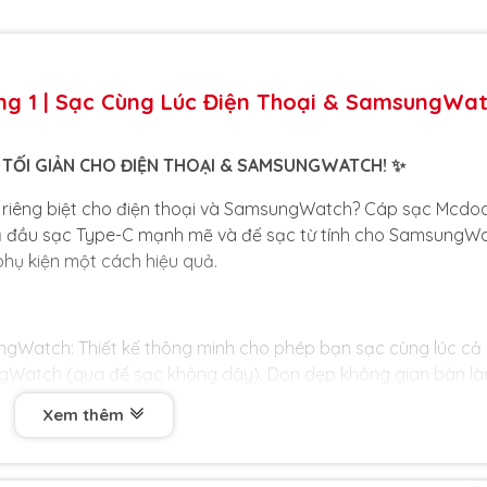
g 1 | Sạc Cùng Lúc Điện Thoại & SamsungWa
C TỐI GIẢN CHO ĐIỆN THOẠI & SAMSUNGWATCH! ✨
áp riêng biệt cho điện thoại và SamsungWatch? Cáp sạc Mcdo
p cả đầu sạc Type-C mạnh mẽ và đế sạc từ tính cho SamsungW
phụ kiện một cách hiệu quả.
ngWatch: Thiết kế thông minh cho phép bạn sạc cùng lúc cả
ngWatch (qua đế sạc không dây). Dọn dẹp không gian bàn l
 lịch của bạn.
Xem thêm
hỗ trợ sạc nhanh công suất lớn, đủ sức mạnh để nạp năng l
điện thoại, trong khi vẫn sạc ổn định cho đồng hồ.