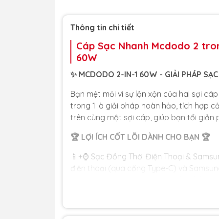
Thông tin chi tiết
Cáp Sạc Nhanh Mcdodo 2 tron
60W
✨ MCDODO 2-IN-1 60W - GIẢI PHÁP SẠ
Bạn mệt mỏi vì sự lộn xộn của hai sợi c
trong 1 là giải pháp hoàn hảo, tích hợ
trên cùng một sợi cáp, giúp bạn tối giản 
🏆 LỢI ÍCH CỐT LÕI DÀNH CHO BẠN 🏆
📱+⌚️ Sạc Đồng Thời Điện Thoại & Samsu
điện thoại (qua cổng Type-C) và Samsu
việc, tủ đầu giường và tối giản hành lý du
⚡️ Sạc Nhanh Vượt Trội: Đầu cắm Type-C 
cho máy tính bảng và sạc siêu nhanh cho 