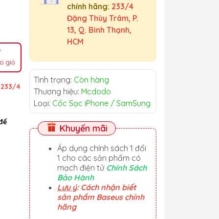
chính hãng:
233/4
Đặng Thùy Trâm, P.
13, Q. Bình Thạnh,
HCM
o giỏ
Tình trạng:
Còn hàng
ỉ
233/4
Thương hiệu:
Mcdodo
Loại:
Cốc Sạc iPhone / SamSung
để
Khuyến mãi
Áp dụng chính sách 1 đổi
1 cho các sản phẩm có
mạch điện tử
Chính Sách
Bảo Hành
Lưu ý
: Cách nhận biết
sản phẩm Baseus chính
hãng