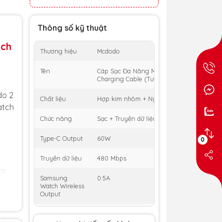
Thông số kỹ thuật
tch
Thương hiệu
Mcdodo
Tên
Cáp Sạc Đa Năng Mcdodo 2 in 1 PD + Magn
Charging Cable (Tương Thích Samsung Wa
do 2
Chất liệu
Hợp kim nhôm + Nylon
atch
Chức năng
Sạc + Truyền dữ liệu
Type-C Output
60W
0
Truyền dữ liệu
480 Mbps
àm
Samsung
0.5A
Watch Wireless
Output
ượng
Chiều dài cáp
1.5m