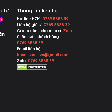
n tử
Thông tin liên hệ
Hotline HCM:
0769.8888.39
Liên hệ giá sỉ:
0769.8888.39
Group dành cho mua sỉ:
Zalo
án
Chăm sóc khách hàng:
0769.8888.39
Email liên hệ:
baseusmall.vn@gmail.com
Zalo:
0769.8888.39