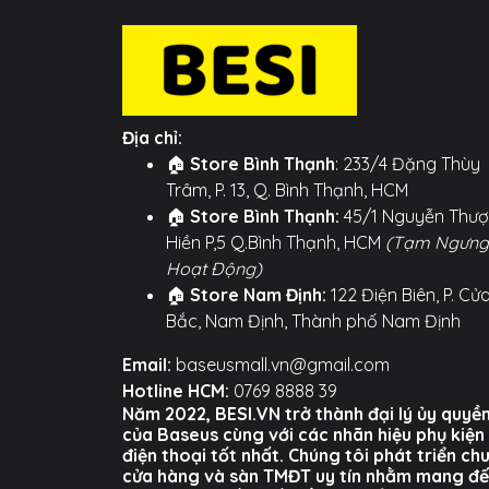
Địa chỉ:
🏠
Store Bình Thạnh
: 233/4 Đặng Thùy
Trâm, P. 13, Q. Bình Thạnh, HCM
🏠
Store Bình Thạnh:
45/1 Nguyễn Thư
Hiền P,5 Q.Bình Thạnh, HCM
(Tạm Ngưng
Hoạt Động)
🏠
Store Nam Định:
122 Điện Biên, P. Cử
Bắc, Nam Định, Thành phố Nam Định
Email:
baseusmall.vn@gmail.com
Hotline HCM:
0769 8888 39
Năm 2022, BESI.VN trở thành đại lý ủy quyề
của Baseus cùng với các nhãn hiệu phụ kiện
điện thoại tốt nhất. Chúng tôi phát triển ch
cửa hàng và sàn TMĐT uy tín nhằm mang đ