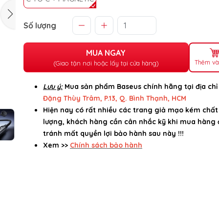
Số lượng
MUA NGAY
Thêm và
(Giao tận nơi hoặc lấy tại cửa hàng)
Lưu ý:
Mua sản phẩm Baseus chính hãng tại địa ch
Đặng Thùy Trâm, P.13, Q. Bình Thạnh, HCM
Hiện nay có rất nhiều các trang giả mạo kém chất
lượng, khách hàng cần cân nhắc kỹ khi mua hàng 
tránh mất quyền lợi bảo hành sau này !!!
Xem >>
Chính sách bảo hành