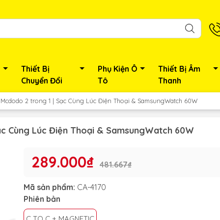
Thiết Bị
Phụ Kiện Ô
Thiết Bị Âm
Chuyển Đổi
Tô
Thanh
Mcdodo 2 trong 1 | Sạc Cùng Lúc Điện Thoại & SamsungWatch 60W
Sạc Cùng Lúc Điện Thoại & SamsungWatch 60W
289.000₫
481.667₫
Mã sản phẩm:
CA-4170
Phiên bản
C TO C + MAGNETIC