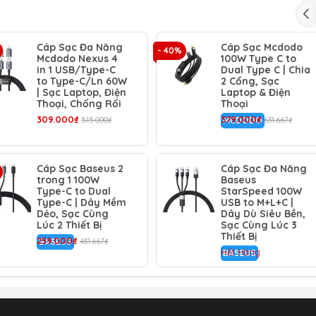
ược bọc dù bện nylon mật độ cao và đầu cắm hợp kim nhôm 
mài mòn và đảm bảo tuổi thọ sử dụng lâu dài.
Cáp Sạc Đa Năng
Cáp Sạc Mcdodo
- 40%
Mcdodo Nexus 4
100W Type C to
ị chip xử lý thông minh (MSC), sợi cáp tự động nhận diện và p
in 1 USB/Type-C
Dual Type C | Chia
đảm bảo sạc nhanh và an toàn tuyệt đối.
to Type-C/Ln 60W
2 Cổng, Sạc
| Sạc Laptop, Điện
Laptop & Điện
Thoại, Chống Rối
Thoại
309.000₫
379.000₫
515.000₫
MCDODO
631.667₫
Type-C và đế sạc không dây cho SamsungWatch.
y tính bảng và điện thoại.
Cáp Sạc Baseus 2
Cáp Sạc Đa Năng
trong 1 100W
Baseus
chống rối.
Type-C to Dual
StarSpeed 100W
Type-C | Dây Mềm
USB to M+L+C |
Dẻo, Sạc Cùng
Dây Dù Siêu Bền,
phân bổ dòng điện.
Lúc 2 Thiết Bị
Sạc Cùng Lúc 3
Thiết Bị
259.000₫
BASEUS
431.667₫
Hết Hàng
BASEUS