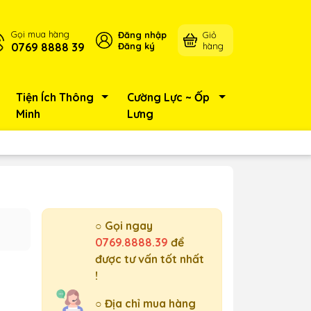
Gọi mua hàng
Đăng nhập
Giỏ
0769 8888 39
Đăng ký
hàng
Tiện Ích Thông
Cường Lực ~ Ốp
Minh
Lưng
○ Gọi ngay
0769.8888.39
để
được tư vấn tốt nhất
!
○ Địa chỉ mua hàng