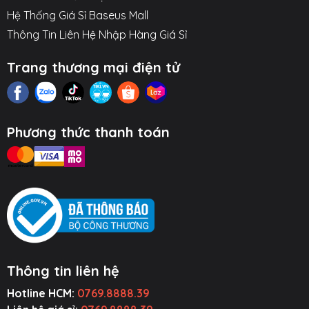
Hệ Thống Giá Sỉ Baseus Mall
Thông Tin Liên Hệ Nhập Hàng Giá Sỉ
Trang thương mại điện tử
Phương thức thanh toán
Thông tin liên hệ
Hotline HCM:
0769.8888.39
ụ Kiện Ô Tô
Thiết Bị Âm
Tiện Ích Thông
Cường Lực ~
Thanh
Minh
Ốp Lưng