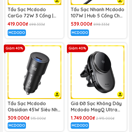
Tẩu Sạc Mcdodo
Tẩu Sạc Nhanh Mcdodo
CarGo 72W 3 Cổng |
107W | Hub 5 Cổng Cho
2USB + Type-C, Phát
Ghế Sau, Có LED RGB
419.000₫
539.000₫
698.333₫
898.333₫
Nhạc Qua Sóng FM,
MCDODO
MCDODO
Sạc Nhanh
Giảm 40%
Giảm 40%
Tẩu Sạc Mcdodo
Giá Đỡ Sạc Không Dây
Obsidian 45W Siêu Nhỏ
Mcdodo MagQ Ultra
Gọn | 1 Cổng Type-C
25W | Tản Nhiệt TEC,
309.000₫
1.749.000₫
515.000₫
2.915.000₫
Sạc Nhanh Đa Năng
Hít Từ Tính Qi2.2
MCDODO
MCDODO