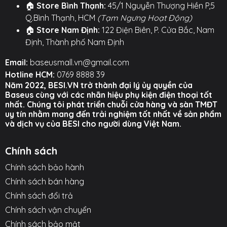
🏠
Store Bình Thạnh:
45/1 Nguyễn Thượng Hiền P,5
Q.Bình Thạnh, HCM
(Tạm Ngưng Hoạt Động)
🏠
Store Nam Định:
122 Điện Biên, P. Cửa Bắc, Nam
Định, Thành phố Nam Định
Email:
baseusmall.vn@gmail.com
Hotline HCM:
0769 8888 39
Năm 2022, BESI.VN trở thành đại lý ủy quyền của
Baseus cùng với các nhãn hiệu phụ kiện điện thoại tốt
nhất. Chúng tôi phát triển chuỗi cửa hàng và sàn TMĐT
uy tín nhằm mang đến trải nghiệm tốt nhất về sản phẩm
và dịch vụ của BESI cho người dùng Việt Nam.
Chính sách
Chính sách bảo hành
Chính sách bán hàng
Chính sách đổi trả
Chính sách vận chuyển
Chính sách bảo mật