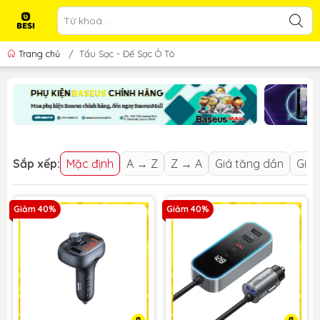
Trang chủ
/
Tẩu Sạc - Đế Sạc Ô Tô
Sắp xếp:
Mặc định
A → Z
Z → A
Giá tăng dần
Giá 
Giảm 40%
Giảm 40%