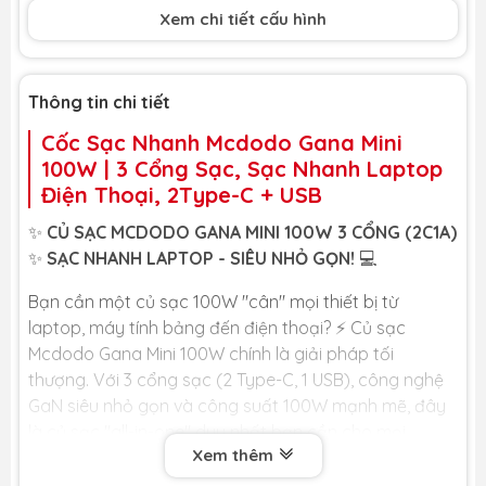
Output
Xem chi tiết cấu hình
Type-C2 + USB
30W + 30W
Output
Thông tin chi tiết
Kích thước
105.24 x 35.17 x 50.16mm
Cốc Sạc Nhanh Mcdodo Gana Mini
Chất liệu
Nhựa PC chống cháy
100W | 3 Cổng Sạc, Sạc Nhanh Laptop
Điện Thoại, 2Type-C + USB
Trọng lượng
277g
✨
CỦ SẠC MCDODO GANA MINI 100W 3 CỔNG (2C1A)
✨
SẠC NHANH LAPTOP - SIÊU NHỎ GỌN!
💻
Bạn cần một củ sạc 100W "cân" mọi thiết bị từ
laptop, máy tính bảng đến điện thoại? ⚡ Củ sạc
Mcdodo Gana Mini 100W chính là giải pháp tối
thượng. Với 3 cổng sạc (2 Type-C, 1 USB), công nghệ
GaN siêu nhỏ gọn và công suất 100W mạnh mẽ, đây
là củ sạc "all-in-one" duy nhất bạn cần cho mọi
Xem thêm
chuyến đi.