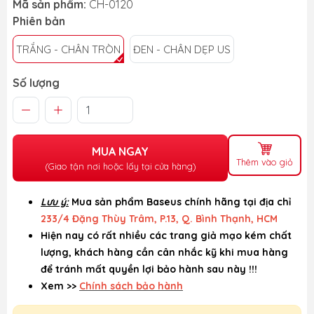
Mã sản phẩm:
CH-0120
Phiên bản
TRẮNG - CHÂN TRÒN
ĐEN - CHÂN DẸP US
Số lượng
MUA NGAY
Thêm vào giỏ
(Giao tận nơi hoặc lấy tại cửa hàng)
Lưu ý:
Mua sản phẩm Baseus chính hãng tại địa chỉ
233/4 Đặng Thùy Trâm, P.13, Q. Bình Thạnh, HCM
Hiện nay có rất nhiều các trang giả mạo kém chất
lượng, khách hàng cần cân nhắc kỹ khi mua hàng
để tránh mất quyền lợi bảo hành sau này !!!
Xem >>
Chính sách bảo hành