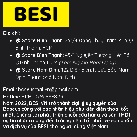
cổng USB.
❄️
Công nghệ GaN Mới:
Giúp củ sạc giữ kích
thước mini, hoạt động mát mẻ và hiệu suất cao.
🧠
Phân phối điện thông minh:
Tự động chia
Địa chỉ:
điện thông minh và an toàn khi sạc nhiều thiết bị
🏠
Store Bình Thạnh
: 233/4 Đặng Thùy Trâm, P. 13, Q.
cùng lúc.
Bình Thạnh, HCM
Hình ảnh sản phẩm
🏠
Store Bình Thạnh:
45/1 Nguyễn Thượng Hiền P,5
Q.Bình Thạnh, HCM
(Tạm Ngưng Hoạt Động)
🏠
Store Nam Định:
122 Điện Biên, P. Cửa Bắc, Nam
Định, Thành phố Nam Định
Email:
baseusmall.vn@gmail.com
Hotline HCM:
0769 8888 39
Năm 2022, BESI.VN trở thành đại lý ủy quyền của
Baseus cùng với các nhãn hiệu phụ kiện điện thoại tốt
nhất. Chúng tôi phát triển chuỗi cửa hàng và sàn TMĐT
uy tín nhằm mang đến trải nghiệm tốt nhất về sản phẩm
và dịch vụ của BESI cho người dùng Việt Nam.