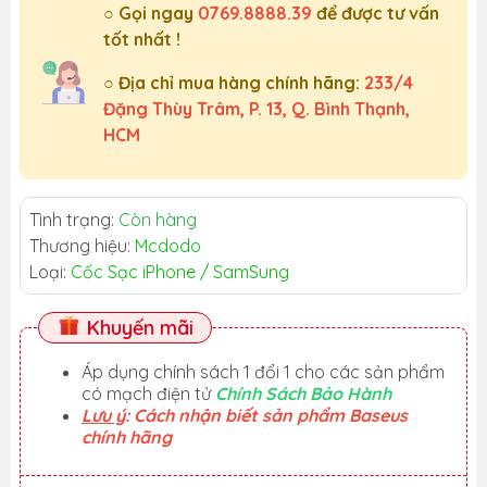
○ Gọi ngay
0769.8888.39
để được tư vấn
tốt nhất !
○ Địa chỉ mua hàng chính hãng:
233/4
Đặng Thùy Trâm, P. 13, Q. Bình Thạnh,
HCM
Tình trạng:
Còn hàng
Thương hiệu:
Mcdodo
Loại:
Cốc Sạc iPhone / SamSung
Khuyến mãi
Áp dụng chính sách 1 đổi 1 cho các sản phẩm
có mạch điện tử
Chính Sách Bảo Hành
Lưu ý
: Cách nhận biết sản phẩm Baseus
chính hãng