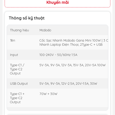
Khuyến mãi
Thông số kỹ thuật
Thương hiệu
Mcdodo
Tên
Cốc Sạc Nhanh Mcdodo Gana Mini 100W | 3 Cổng 
Nhanh Laptop Điện Thoại, 2Type-C + USB
Input
100-240V - 50/60Hz 1.5A
Type-C1 /
5V-3A, 9V-3A, 12V-3A, 15V-3A, 20V-5A 100W
Type-C2
Output
USB Output
5V-3A, 9V-3A, 12V-2.5A, 20V-1.5A, 30W
Type-C1 +
70W + 30W
Type-C2
Output
Type-C1 + USB
70W + 30W