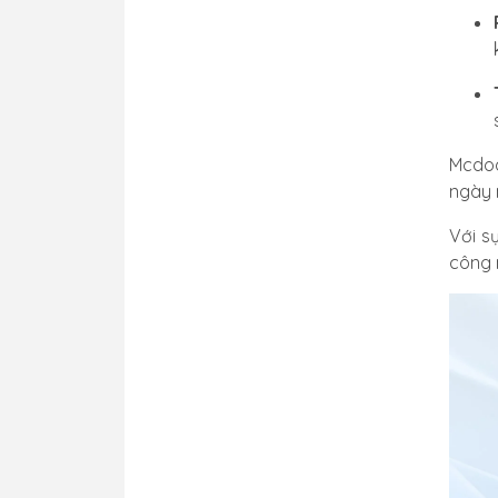
Mcdod
ngày 
Với s
công 