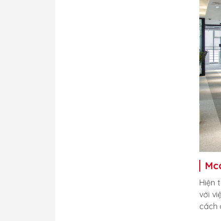
Mc
Hiện 
với v
cách 