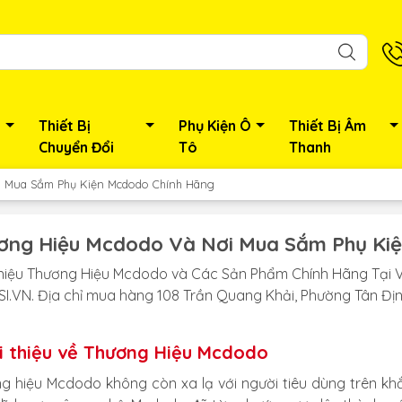
Thiết Bị
Phụ Kiện Ô
Thiết Bị Âm
Chuyển Đổi
Tô
Thanh
i Mua Sắm Phụ Kiện Mcdodo Chính Hãng
ơng Hiệu Mcdodo Và Nơi Mua Sắm Phụ Ki
Thiệu Thương Hiệu Mcdodo và Các Sản Phẩm Chính Hãng Tại 
ESI.VN. Địa chỉ mua hàng 108 Trần Quang Khải, Phường Tân Địn
i thiệu về Thương Hiệu Mcdodo
g hiệu Mcdodo không còn xa lạ với người tiêu dùng trên khắ