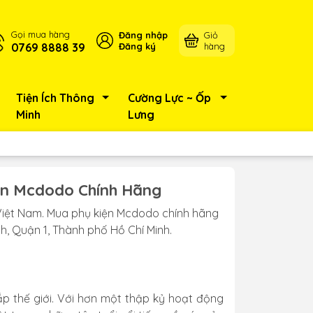
Gọi mua hàng
Đăng nhập
Giỏ
0769 8888 39
Đăng ký
hàng
Tiện Ích Thông
Cường Lực ~ Ốp
Minh
Lưng
ện Mcdodo Chính Hãng
Việt Nam. Mua phụ kiện Mcdodo chính hãng
h, Quận 1, Thành phố Hồ Chí Minh.
p thế giới. Với hơn một thập kỷ hoạt động