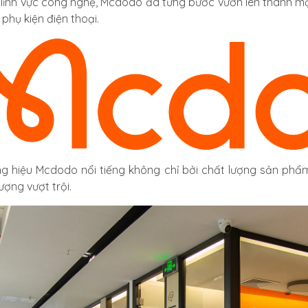
 lĩnh vực công nghệ, Mcdodo đã từng bước vươn lên thành một
phụ kiện điện thoại.
g hiệu Mcdodo nổi tiếng không chỉ bởi chất lượng sản phẩm
ượng vượt trội.