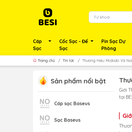
Cáp
Cốc Sạc - Đế
Pin Sạc Dự
Sạc
Sạc
Phòng
Trang chủ
/
Tin tức
/
Thương Hiệu Mcdodo Và Nơ
Thư
Sản phẩm nổi bật
Giới 
tại B
Cáp sạc Baseus
Giớ
Sạc Baseus
Thươn