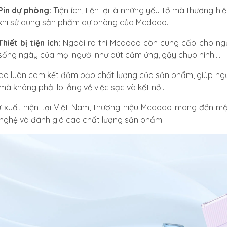
Pin dự phòng:
Tiện ích, tiện lợi là những yếu tố mà thươn
khi sử dụng sản phẩm dự phòng của Mcdodo.
Thiết bị tiện ích:
Ngoài ra thì Mcdodo còn cung cấp cho ngườ
sống ngày của mọi người như bút cảm ứng, gậy chụp hình....
o luôn cam kết đảm bảo chất lượng của sản phẩm, giúp người
mà không phải lo lắng về việc sạc và kết nối.
ự xuất hiện tại Việt Nam, thương hiệu Mcdodo mang đến m
nghệ và đánh giá cao chất lượng sản phẩm.