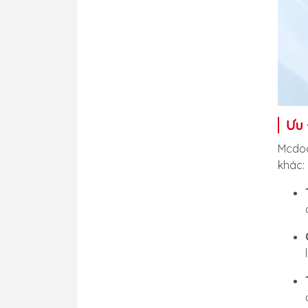
Ưu
Mcdod
khác: