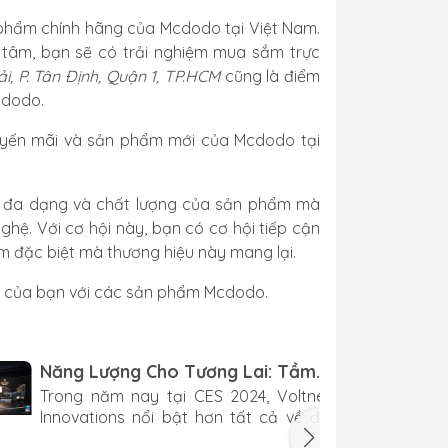
n phẩm chính hãng của Mcdodo tại Việt Nam.
 tâm, bạn sẽ có trải nghiệm mua sắm trực
, P. Tân Định, Quận 1, TP.HCM
cũng là điểm
cdodo.
huyến mãi và sản phẩm mới của Mcdodo tại
sự đa dạng và chất lượng của sản phẩm mà
ghệ. Với cơ hội này, bạn có cơ hội tiếp cận
 đặc biệt mà thương hiệu này mang lại.
ng của bạn với các sản phẩm Mcdodo.
Năng Lượng Cho Tương Lai: Tầm
Nhìn Và Sự Đổi Mới Của Voltnex
Trong năm nay tại CES 2024, Voltnex
Tại CES2024
Innovations nổi bật hơn tất cả về đổi
mới, trình diễn những giải pháp tiên tiến