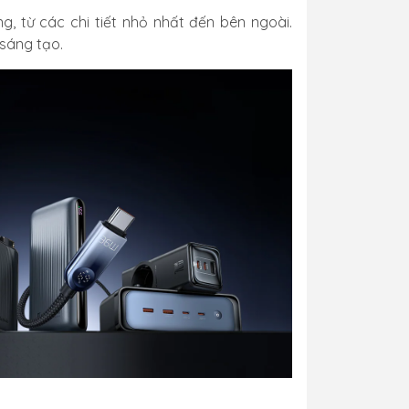
g, từ các chi tiết nhỏ nhất đến bên ngoài.
sáng tạo.