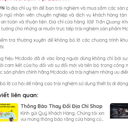
.VN
là địa chỉ uy tín để bạn trải nghiệm và mua sắm các sả
ội ngũ nhân viên chuyên nghiệp và dịch vụ khách hàng tận
 an toàn và thuận tiện. Địa chỉ cửa hàng
108 Trần Quang Khải
ý tưởng cho những ai muốn trực tiếp trải nghiệm sản phẩm M
iểm tra thường xuyên để không bỏ lỡ các chương trình k
VN
g hiệu Mcdodo đã đi vào lòng người dùng không chỉ bởi 
ởi cam kết của họ đối với sự đổi mới và tiến bộ trong công n
ác sản phẩm chính hãng Mcdodo và trải nghiệm những ưu điểm
bỏ lỡ cơ hội để nâng cao trải nghiệm sử dụng thiết bị di độ
viết liên quan:
Thông Báo Thay Đổi Địa Chỉ Shop
Kính gửi Quý Khách Hàng, Chúng tôi xin
vui mừng thông báo rằng cửa hàng của
chúng tôi sẽ chính thức chuyển đến địa