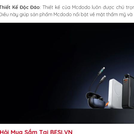
Thiết Kế Độc Đáo
: Thiết kế của Mcdodo luôn được chú trọn
Điều này giúp sản phẩm Mcdodo nổi bật về mặt thẩm mỹ và 
Hội Mua Sắm Tại BESI.VN