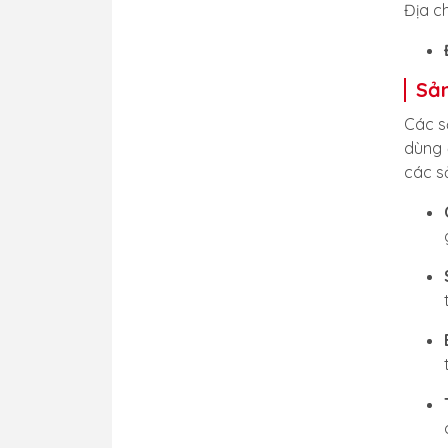
Địa c
Sả
Các s
dùng 
các s