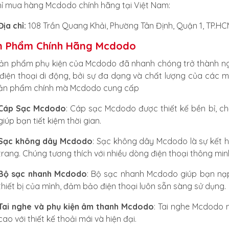
hỉ mua hàng Mcdodo chính hãng tại Việt Nam:
Địa chỉ:
108 Trần Quang Khải, Phường Tân Định, Quận 1, TP.HC
n Phẩm Chính Hãng Mcdodo
ản phẩm phụ kiện của Mcdodo đã nhanh chóng trở thành ng
điện thoại di động, bởi sự đa dạng và chất lượng của các 
ản phẩm chính mà Mcdodo cung cấp
Cáp Sạc Mcdodo
: Cáp sạc Mcdodo được thiết kế bền bỉ, c
giúp bạn tiết kiệm thời gian.
Sạc không dây Mcdodo
: Sạc không dây Mcdodo là sự kết hợ
trang. Chúng tương thích với nhiều dòng điện thoại thông min
Bộ sạc nhanh Mcdodo
: Bộ sạc nhanh Mcdodo giúp bạn nạ
thiết bị của mình, đảm bảo điện thoại luôn sẵn sàng sử dụng.
Tai nghe và phụ kiện âm thanh Mcdodo
: Tai nghe Mcdodo 
cao với thiết kế thoải mái và hiện đại.