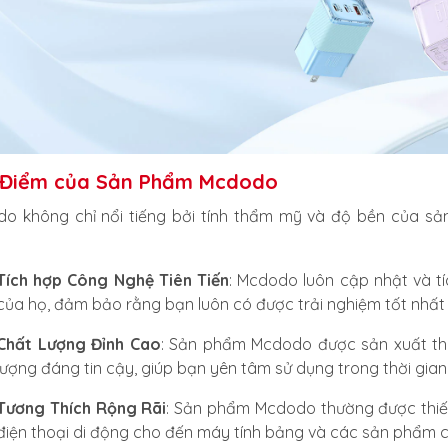
 Điểm của Sản Phẩm Mcdodo
o không chỉ nổi tiếng bởi tính thẩm mỹ và độ bền của s
Tích hợp Công Nghệ Tiên Tiến
: Mcdodo luôn cập nhật và 
của họ, đảm bảo rằng bạn luôn có được trải nghiệm tốt nhất v
Chất Lượng Đỉnh Cao
: Sản phẩm Mcdodo được sản xuất the
lượng đáng tin cậy, giúp bạn yên tâm sử dụng trong thời gian 
Tương Thích Rộng Rãi
: Sản phẩm Mcdodo thường được thiết k
điện thoại di động cho đến máy tính bảng và các sản phẩm 