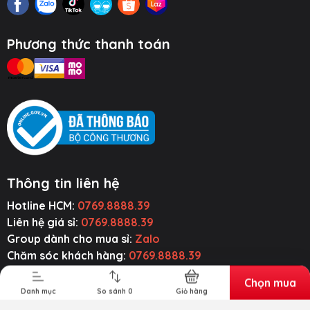
Phương thức thanh toán
Thông tin liên hệ
Hotline HCM:
0769.8888.39
ụ Kiện Ô Tô
Thiết Bị Âm
Tiện Ích Thông
Cường Lực ~
Thanh
Minh
Ốp Lưng
Liên hệ giá sỉ:
0769.8888.39
Group dành cho mua sỉ:
Zalo
Chăm sóc khách hàng:
0769.8888.39
Email liên hệ:
baseusmall.vn@gmail.com
Chọn mua
Zalo:
0769.8888.39
Danh mục
So sánh
0
Giỏ hàng