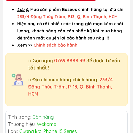
Lưu ý:
Mua sản phẩm Baseus chính hãng tại địa chỉ
233/4 Đặng Thùy Trâm, P.13, Q. Bình Thạnh, HCM
Hiện nay có rất nhiều các trang giả mạo kém chất
lượng, khách hàng cần cân nhắc kỹ khi mua hàng
để tránh mất quyền lợi bảo hành sau này !!!
Xem >>
Chính sách bảo hành
○ Gọi ngay
0769.8888.39
để được tư vấn
tốt nhất !
○ Địa chỉ mua hàng chính hãng:
233/4
Đặng Thùy Trâm, P. 13, Q. Bình Thạnh,
HCM
Tình trạng:
Còn hàng
Thương hiệu:
Wekome
Loại:
Cường lực iPhone 15 Series