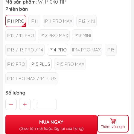
Mã sản phẩm:
WTP-040-11P
Phiên bản
IP11 PRO
IP11
IP11 PRO MAX
IP12 MINI
IP12 / 12 PRO
IP12 PRO MAX
IP13 MINI
IP13 / 13 PRO / 14
IP14 PRO
IP14 PRO MAX
IP15
IP15 PRO
IP15 PLUS
IP15 PRO MAX
IP13 PRO MAX / 14 PLUS
Số lượng
MUA NGAY
Thêm vào giỏ
(Giao tận nơi hoặc lấy tại cửa hàng)