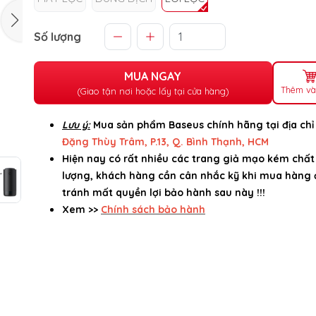
Số lượng
MUA NGAY
Thêm và
(Giao tận nơi hoặc lấy tại cửa hàng)
Lưu ý:
Mua sản phẩm Baseus chính hãng tại địa ch
Đặng Thùy Trâm, P.13, Q. Bình Thạnh, HCM
Hiện nay có rất nhiều các trang giả mạo kém chất
lượng, khách hàng cần cân nhắc kỹ khi mua hàng 
tránh mất quyền lợi bảo hành sau này !!!
Xem >>
Chính sách bảo hành