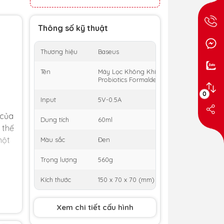
Thông số kỹ thuật
Thương hiệu
Baseus
Tên
Máy Lọc Không Khí Cho Xe Ô Tô Baseus M
Probiotics Formaldehyde-Removing Purifie
0
Input
5V-0.5A
 của
Dung tích
60ml
 thế
một
Màu sắc
Đen
Trọng lượng
560g
Kích thước
150 x 70 x 70 (mm)
dụng
Xem chi tiết cấu hình