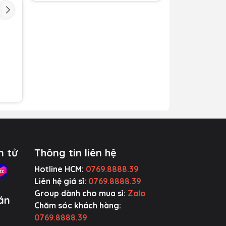
cuối
ng
ột
ch,
làm
n tử
Thông tin liên hệ
Hotline HCM:
0769.8888.39
Liên hệ giá sỉ:
0769.8888.39
Group dành cho mua sỉ:
Zalo
án
Chăm sóc khách hàng:
0769.8888.39