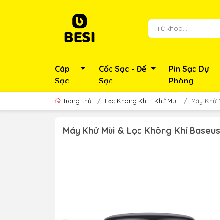
Cáp
Cốc Sạc - Đế
Pin Sạc Dự
Sạc
Sạc
Phòng
Trang chủ
/
Lọc Không Khí - Khử Mùi
/
Máy Khử M
Máy Khử Mùi & Lọc Không Khí Baseus