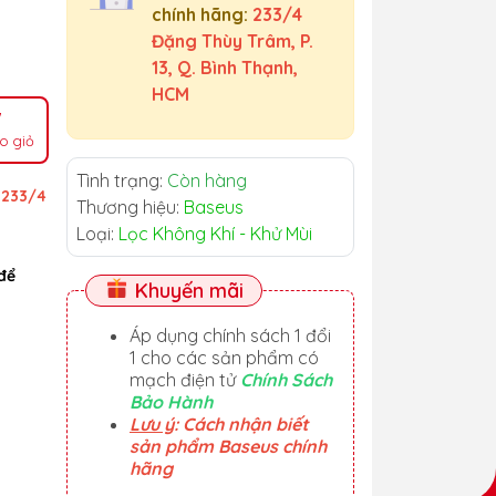
chính hãng:
233/4
Đặng Thùy Trâm, P.
13, Q. Bình Thạnh,
HCM
o giỏ
Tình trạng:
Còn hàng
ỉ
233/4
Thương hiệu:
Baseus
Loại:
Lọc Không Khí - Khử Mùi
để
Khuyến mãi
Áp dụng chính sách 1 đổi
1 cho các sản phẩm có
mạch điện tử
Chính Sách
Bảo Hành
Lưu ý
: Cách nhận biết
sản phẩm Baseus chính
hãng