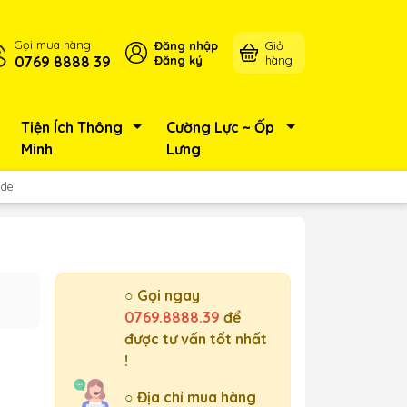
Gọi mua hàng
Đăng nhập
Giỏ
0769 8888 39
Đăng ký
hàng
Tiện Ích Thông
Cường Lực ~ Ốp
Minh
Lưng
yde
○ Gọi ngay
0769.8888.39
để
được tư vấn tốt nhất
!
○ Địa chỉ mua hàng