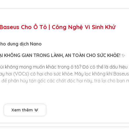
Baseus Cho Ô Tô | Công Nghệ Vi Sinh Khử
 cho dung dịch Nano
ẠI KHÔNG GIAN TRONG LÀNH, AN TOÀN CHO SỨC KHỎE!
✨
mùi không mong muốn khác trong ô tô? Đó có thể là dấu hiệu
y hơi (VOCs) có hại cho sức khỏe. Máy lọc không khí Baseus
ến để phân hủy tận gốc các chất độc hại này, trả lại cho bạn 
Xem thêm
 GỐC:
Không chỉ dùng hương thơm để che lấp mùi, máy sử 
iêu nhỏ để chủ động tìm, bắt giữ và phân hủy hoàn toàn
O₂ vô hại. Giải quyết vấn đề ô nhiễm từ gốc, không tạo ra ô