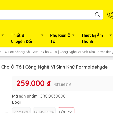
Thiết Bị
Phụ Kiện Ô
Thiết Bị Âm
Chuyển Đổi
Tô
Thanh
ùi & Lọc Không Khí Baseus Cho Ô Tô | Công Nghệ Vi Sinh Khử Formaldeh
 Cho Ô Tô | Công Nghệ Vi Sinh Khử Formaldehyde
259.000 ₫
431.667 ₫
Mã sản phẩm:
CRCQ030000
Loại
MÁY LỌC
DUNG DỊCH
LÕI LỌC